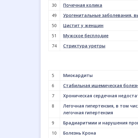
30
Почечная колика
49
Урогенитальные заболевания, в
50
Цистит у женщин
51
Мужское бесплодие
74
Стриктура уретры
5
Миокардиты
6
Стабильная ишемическая болез
7
Хроническая сердечная недоста
8
Легочная гипертензия, в том ч
легочная гипертензия
9
Брадиаритмии и нарушения пр
10
Болезнь Крона