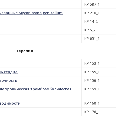
КР 587_1
ызванные Mycoplasma genitalium
КР 216_1
КР 14_2
КР 5_2
КР 651_1
Терапия
КР 153_1
нь сердца
КР 155_1
точность
КР 156_1
исле хроническая тромбоэмболическая
КР 159_1
оводимости
КР 160_1
КР 176_