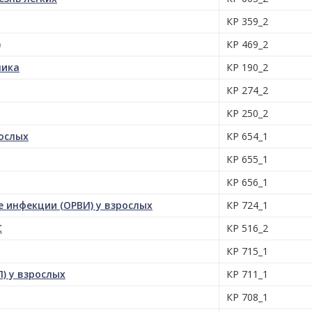
КР 359_2
)
КР 469_2
ника
КР 190_2
КР 274_2
КР 250_2
ослых
КР 654_1
КР 655_1
КР 656_1
 инфекции (ОРВИ) у взрослых
КР 724_1
С
КР 516_2
КР 715_1
) у взрослых
КР 711_1
КР 708_1