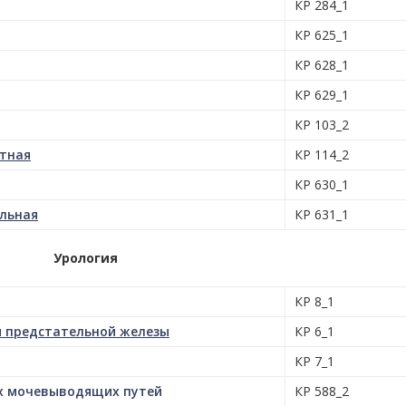
КР 284_1
КР 625_1
КР 628_1
КР 629_1
КР 103_2
стная
КР 114_2
КР 630_1
ольная
КР 631_1
Урология
КР 8_1
я предстательной железы
КР 6_1
КР 7_1
х мочевыводящих путей
КР 588_2