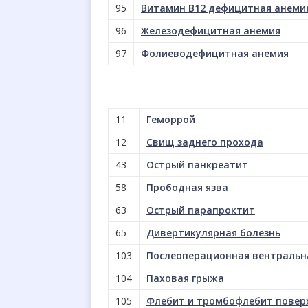
95
Витамин В12 дефицитная анеми
96
Железодефицитная анемия
97
Фолиеводефицитная анемия
11
Геморрой
12
Свищ заднего прохода
43
Острый панкреатит
58
Прободная язва
63
Острый парапроктит
65
Дивертикулярная болезнь
103
Послеоперационная вентральн
104
Паховая грыжа
105
Флебит и тромбофлебит повер