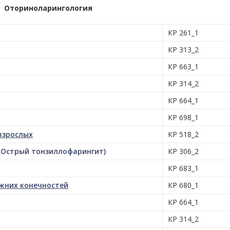
Оториноларингология
КР 261_1
КР 313_2
КР 663_1
КР 314_2
КР 664_1
КР 698_1
взрослых
КР 518_2
(Острый тонзиллофарингит)
КР 306_2
КР 683_1
жних конечностей
КР 680_1
КР 664_1
КР 314_2