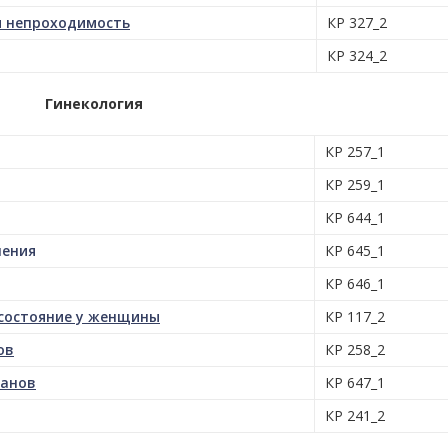
я непроходимость
КР 327_2
КР 324_2
Гинекология
КР 257_1
КР 259_1
КР 644_1
чения
КР 645_1
КР 646_1
 состояние у женщины
КР 117_2
ов
КР 258_2
ганов
КР 647_1
КР 241_2