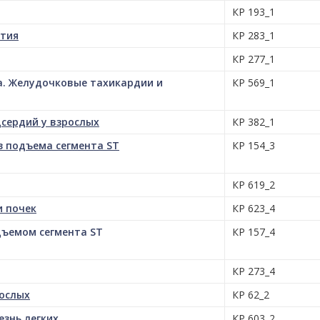
КР 193_1
тия
КР 283_1
КР 277_1
. Желудочковые тахикардии и
КР 569_1
сердий у взрослых
КР 382_1
 подъема сегмента ST
КР 154_3
КР 619_2
и почек
КР 623_4
дъемом сегмента ST
КР 157_4
КР 273_4
рослых
КР 62_2
езнь легких
КР 603_2