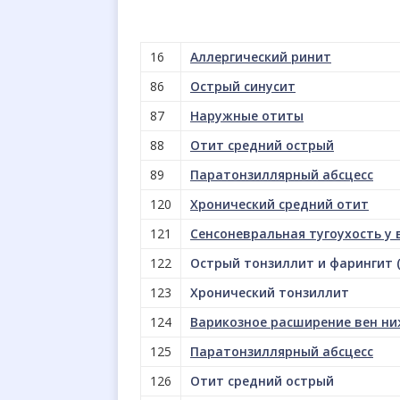
16
Аллергический ринит
86
Острый синусит
87
Наружные отиты
88
Отит средний острый
89
Паратонзиллярный абсцесс
120
Хронический средний отит
121
Сенсоневральная тугоухость у 
122
Острый тонзиллит и фарингит 
123
Хронический тонзиллит
124
Варикозное расширение вен ни
125
Паратонзиллярный абсцесс
126
Отит средний острый