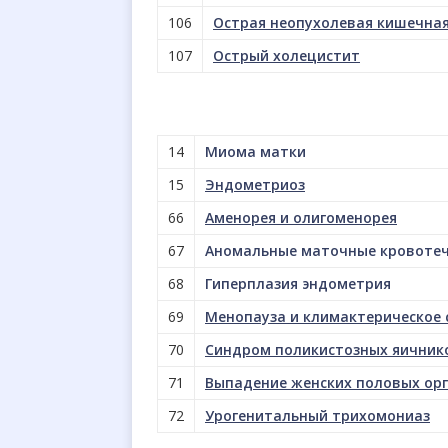
106
Острая неопухолевая кишечна
107
Острый холецистит
14
Миома матки
15
Эндометриоз
66
Аменорея и олигоменорея
67
Аномальные маточные кровоте
68
Гиперплазия эндометрия
69
Менопауза и климактерическое
70
Синдром поликистозных яичник
71
Выпадение женских половых ор
72
Урогенитальный трихомониаз