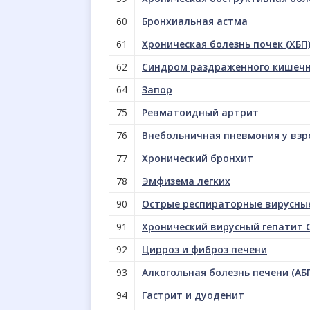
60
Бронхиальная астма
61
Хроническая болезнь почек (ХБП
62
Синдром раздраженного кишеч
64
Запор
75
Ревматоидный артрит
76
Внебольничная пневмония у взр
77
Хронический бронхит
78
Эмфизема легких
90
Острые респираторные вирусные
91
Хронический вирусный гепатит 
92
Цирроз и фиброз печени
93
Алкогольная болезнь печени (АБП
94
Гастрит и дуоденит