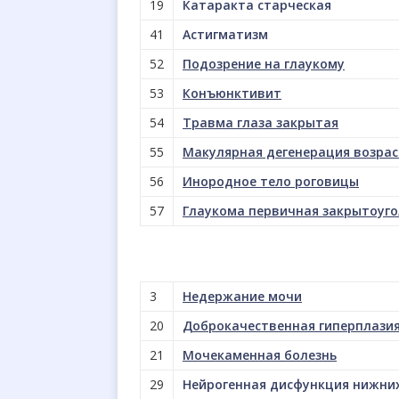
19
Катаракта старческая
41
Астигматизм
52
Подозрение на глаукому
53
Конъюнктивит
54
Травма глаза закрытая
55
Макулярная дегенерация возра
56
Инородное тело роговицы
57
Глаукома первичная закрытоуг
3
Недержание мочи
20
Доброкачественная гиперплази
21
Мочекаменная болезнь
29
Нейрогенная дисфункция нижни