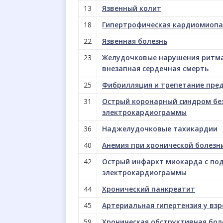
13
Язвенный колит
18
Гипертрофическая кардиомиопа
22
Язвенная болезнь
23
Желудочковые нарушения ритма
внезапная сердечная смерть
25
Фибрилляция и трепетание пред
31
Острый коронарный синдром без
электрокардиограммы
36
Наджелудочковые тахикардии
40
Анемия при хронической болезн
42
Острый инфаркт миокарда с по
электрокардиограммы
44
Хронический панкреатит
45
Артериальная гипертензия у вз
59
Хроническая обструктивная бол