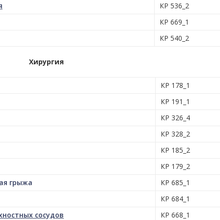
я
КР 536_2
КР 669_1
КР 540_2
Хирургия
КР 178_1
КР 191_1
КР 326_4
КР 328_2
КР 185_2
КР 179_2
ая грыжа
КР 685_1
КР 684_1
хностных сосудов
КР 668_1