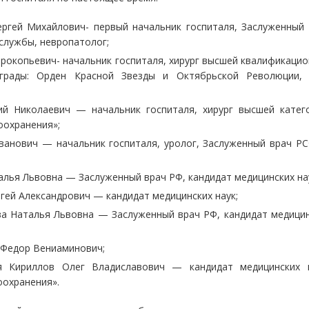
Сергей Михайлович- первый начальник госпиталя, Заслуженный
службы, невропатолог;
 Прокопьевич- начальник госпиталя, хирург высшей квалификаци
аграды: Орден Красной Звезды и Октябрьской Революции, 
ний Николаевич — начальник госпиталя, хирург высшей катег
оохранения»;
 Иванович — начальник госпиталя, уролог, Заслуженный врач Р
талья Львовна — Заслуженный врач РФ, кандидат медицинских на
ергей Александрович — кандидат медицинских наук;
нова Наталья Львовна — Заслуженный врач РФ, кандидат медици
н Федор Вениаминович;
я Кириллов Олег Владиславович — кандидат медицинских н
оохранения».