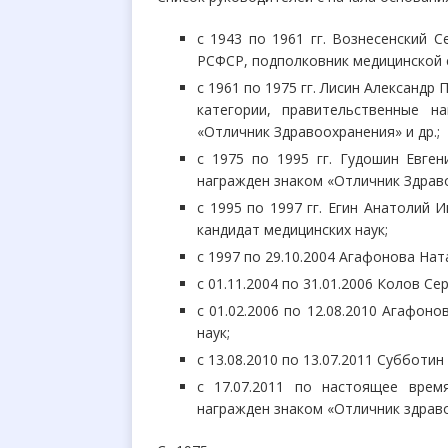
с 1943 по 1961 гг. Вознесенский 
РСФСР, подполковник медицинской 
с 1961 по 1975 гг. Лисин Александр
категории, правительственные н
«Отличник Здравоохранения» и др.;
с 1975 по 1995 гг. Гудошин Евге
награжден знаком «Отличник Здрав
с 1995 по 1997 гг. Егин Анатолий
кандидат медицинских наук;
с 1997 по 29.10.2004 Агафонова На
с 01.11.2004 по 31.01.2006 Колов С
с 01.02.2006 по 12.08.2010 Агафо
наук;
с 13.08.2010 по 13.07.2011 Субботи
с 17.07.2011 по настоящее врем
награжден знаком «Отличник здрав