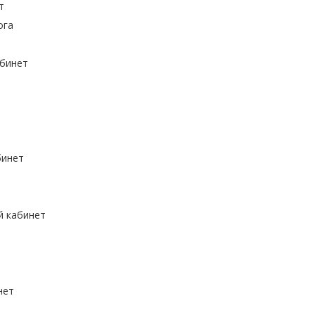
т
ога
абинет
бинет
й кабинет
нет