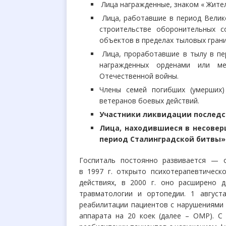
Лица награжденные, знаком « Жите
Лица, работавшие в период Вели
строительстве оборонительных с
объектов в пределах тыловых грани
Лица, проработавшие в тылу в пе
награжденных орденами или м
Отечественной войны.
Члены семей погибших (умерших)
ветеранов боевых действий.
Участники ликвидации последс
Лица, находившиеся в несовер
период Сталинградской битвы»
Госпиталь постоянно развивается — о
в
1997
г.
открыто психотерапевтическ
действиях, в
2000
г. оно расширено
травматологии и ортопедии. 1
август
реабилитации пациентов с
нарушениями 
аппарата на 20 коек (далее – ОМР). С