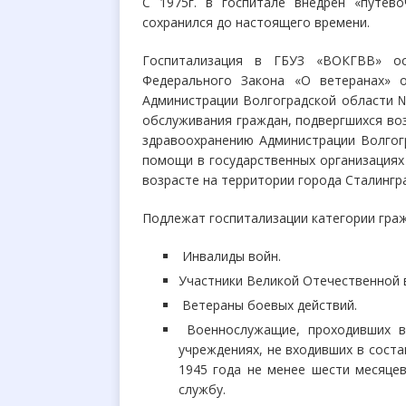
С 1975г. в госпитале внедрен «путев
сохранился до настоящего времени.
Госпитализация в ГБУЗ «ВОКГВВ» ос
Федерального Закона «О
ветеранах» 
Администрации Волгоградской области №
обслуживания граждан, подвергшихся воз
здравоохранению Администрации Волгогр
помощи в государственных организациях
возрасте на территории города Сталингр
Подлежат госпитализации категории граж
Инвалиды войн.
Участники Великой Отечественной 
Ветераны боевых действий.
Военнослужащие, проходивших в
учреждениях, не входивших в сос
1945 года не менее шести месяце
службу.