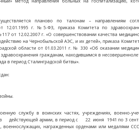
очный» метод направления больных на госпитализацию, кот
уществляется планово по талонам – направлениям согл
от 12.01.1995 г. №5-ФЗ, приказа Комитета по здравоохран
117 от 12.02.2007 г. «О совершенствовании качества медицин
действию на Чернобыльской АЭС, и их детей», приказа Комите
адской области от 01.03.2011 г. № 330 «Об
оказании медици
 здравоохранения гражданам, находившимся в несовершеннол
ада в период Сталинградской битвы».
дан:
войны.
оенную службу в воинских частях, учреждениях, военно-уче
тав действующей армии, в период с 22 июня 1941 по 3
сент
в, военнослужащих, награжденных орденами или медалями ССС