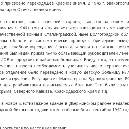
ыло присвоено переходящее Красное знамя. В 1945 г. эвакогосп
нвалидов Отечественной войны.
к госпиталя, как с внешней стороны, так год за годом р
ачиная с 1946 г. госпиталь является организационно – методич
чественной войны в Сталинградской, ныне Волгоградской обл
онам области и систематически проводят бригадные выез
одно лечебное учреждение /госпиталь/ решить не могло, поэт
ения был издан приказ №446 обязывающий руководителей лече
ИОВ в городских и районных больницах. Ввиду того, что изме
чение, назрела необходимость увеличить число терапевтиче
кое отделение было переведено в новую детскую больницу №7
ских отделения. Регулярно из Министерства Здравоохранения 
ки для реабилитации выписываемых больных. Это были санат
рыма, Северного Кавказа, Краснодарского Края и т.д.
л в новое шестиэтажное здание в Дзержинском районе недале
адской битвы проходили ожесточённые бои с сентября 1942 го
я госпиталя по настоящее время: