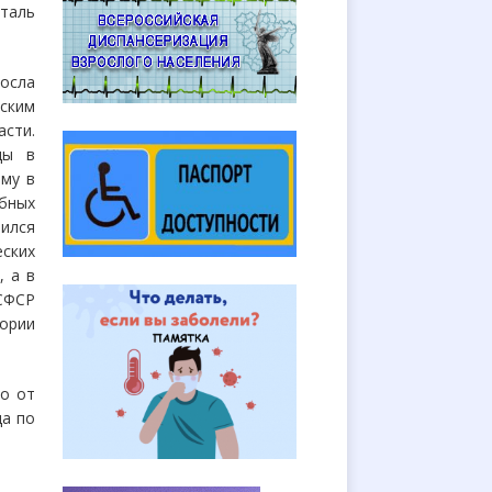
италь
осла
еским
асти.
ды в
ому в
бных
нился
ских
, а в
РСФСР
ории
ко от
да по