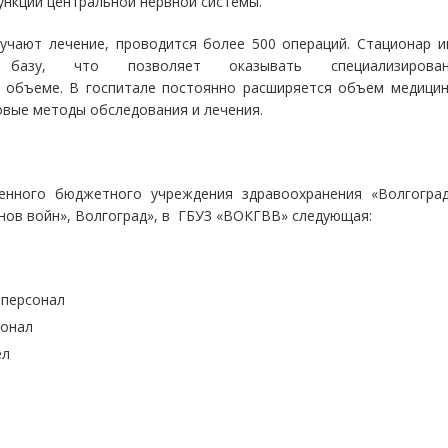
нкции центральной нервной системы.
учают лечение, проводится более 500 операций. Стационар и
ю базу, что позволяет оказывать специализирован
 объеме. В госпитале постоянно расширяется объем медицин
овые методы обследования и лечения.
твенного бюджетного учреждения здравоохранения «Волгоград
ов войн», Волгоград», в
ГБУЗ «ВОКГВВ» следующая:
 персонал
сонал
ел