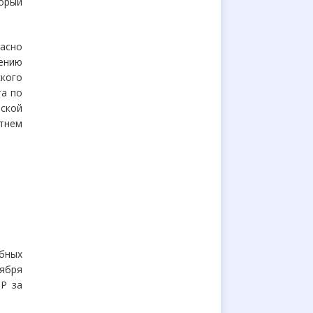
орый
асно
ению
ского
та по
нской
етнем
бных
ября
Р за