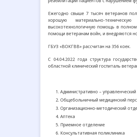
реабилитации пациентов с
нарушением фу
Ежегодно свыше 7 тысяч ветеранов пол
хорошую материально-техническу
высокотехнологичную помощь в полном
помощи ветеранам войн, и внедряются н
ГБУЗ «ВОКГВВ» рассчитан на 356 коек.
С 04.04.2022 года структура государс
областной клинический госпиталь ветеран
Административно – управленческий
Общебольничный медицинский пер
Организационно-методический отд
Аптека
Приемное отделение
Консультативная поликлиника