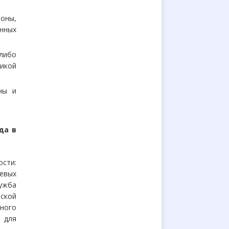
оны,
нных
 либо
икой
ны и
да в
сти:
евых
ужба
ской
ьного
 для