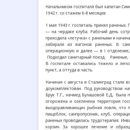
Начальником госпиталя был капитан Сим
1942 г. со стажем 6-8 месяцев
1 мая 1943 г. госпиталь принял раненых.
— на чердаке клуба. Рабочий день сотр
приходила «летучка» с ранеными и начин
забирали из вагонов раненых. В сан
операционную и далее — в I отделение,
Подходил санитарный поезд. Раненые, 
В
госпитале оставались тяжело и легк
пункт, а оттуда в часть.
Начиная с августа в Сталинград стали в
доукомплектован. Под руководством нач
Брук Т.Г., начмед Булашовой Е.Д,. была
огорожена и озеленена территория гос
выздоравливающих рыбная ловля, что п
пищеблок, санпропускник, клуб, операц
раненых проводилась трудотерапия. Инв
корзин. За хорошее лечение и обра