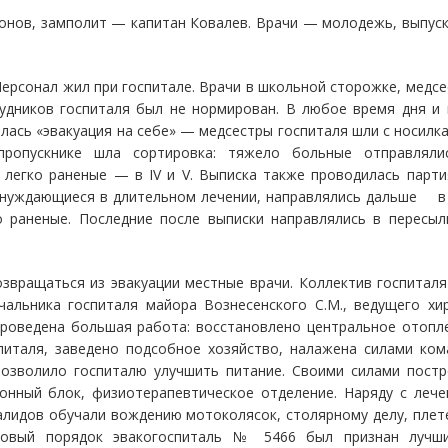
онов, замполит — капитан Ковалев. Врачи — молодежь, выпус
 Персонал жил при госпитале. Врачи в школьной сторожке, медс
удников госпиталя был не нормирован. В любое время дня и
алась «эвакуация на себе» — медсестры госпиталя шли с носилк
пропускнике шла сортировка: тяжело больные отправляли
 легко раненые — в IV и V. Выписка также проводилась парт
нуждающиеся в длительном лечении, направлялись дальше в 
о раненые. Последние после выписки направлялись в пересы
озвращаться из эвакуации местные врачи. Коллектив госпитал
альника госпиталя майора Вознесенского С.М., ведущего хи
 проведена большая работа: восстановлено центральное отопл
питаля, заведено подсобное хозяйство, налажена силами ком
озволило госпиталю улучшить питание. Своими силами постр
ионный блок, физиотерапевтическое отделение. Наряду с леч
алидов обучали вождению мотоколясок, столярному делу, пле
зцовый порядок эвакогоспиталь № 5466 был признан лучш