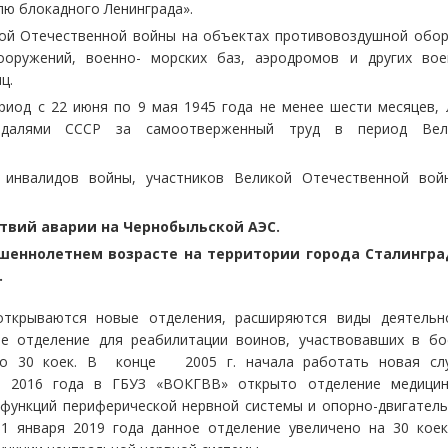
лю блокадного Ленинграда».
кой Отечественной войны на объектах противовоздушной обор
ооружений, военно- морских баз, аэродромов и других вое
ц.
риод с 22 июня по 9 мая 1945 года не менее шести месяцев,
едалями СССР за самоотверженный труд в период Вел
 инвалидов войны, участников Великой Отечественной вой
твий аварии на Чернобыльской АЭС.
шеннолетнем возрасте на территории города Сталингра
.
ткрываются новые отделения, расширяются виды деятельно
ое отделение для реабилитации воинов, участвовавших в бо
 до 30 коек. В конце 2005
г. начала работать новая сл
а 2016 года в ГБУЗ «ВОКГВВ» открыто отделение медицин
функций периферической нервной системы и опорно-двигател
 1 января 2019 года данное отделение увеличено на 30 коек