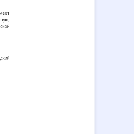
меет
ную,
ской
ский