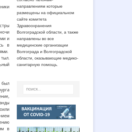
кники
направлениям которые
размещены на официальном
сайте комитета
естры
Здравоохранения
 ночи
Волгоградской области, а также
ами и
направлены во все
сь в
медицинские организации
иями.
Волгограда и Волгоградской
тыл.
области, оказывающие медико-
льный
санитарную помощь.
я был
рурга
ение,
анды
оили
ением
тению
им в