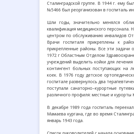
Сталинградской группе. В 1944 г. ему б
№5466 был реорганизован в госпиталь и
Шли годы, значительно менялся обли
квалификация медицинского персонала. Н
центром по обслуживанию инвалидов Оте
Врачи госпиталя прикреплены к рай
прикрепленные районы. Все эти задачи 
1972 г Областным Отделом Здравоохран
учреждений выделить койки для лечения 
контингент больных поступающих на ле
коек. В 1976 году детское ортопедичес
госпитале развернулось два терапевтиче
поступали санаторно–курортные путев
различного профиля: местные и курорты К
В декабре 1989 года госпиталь перееха
Мамаева кургана, где во время Сталингр
январь 1943 года.
Список руководителей с начала основани