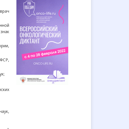
 врач
онной
знак
ории,
СФСР,
ук;
нских
аук,