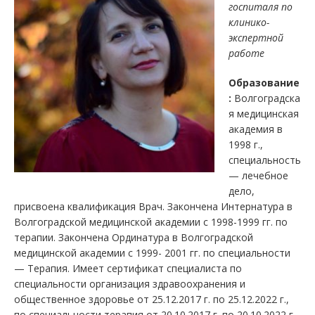
госпиталя по
клинико-
экспертной
работе
Образование
:
Волгоградска
я медицинская
академия в
1998 г.,
специальность
— лечебное
дело,
присвоена квалификация Врач. Закончена Интернатура в
Волгоградской медицинской академии с 1998-1999 гг. по
терапии. Закончена Ординатура в Волгоградской
медицинской академии с 1999- 2001 гг. по специальности
— Терапия. Имеет сертификат специалиста по
специальности организация здравоохранения и
общественное здоровье от 25.12.2017 г. по 25.12.2022 г.,
по специальности терапия от 20.10.2017 г. по 20.10.2022 г,